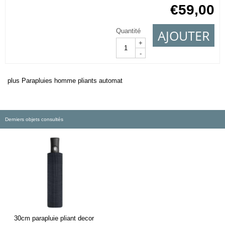
€
59,00
AJOUTER
Quantité
+
-
plus Parapluies homme pliants automat
Derniers objets consultés
30cm parapluie pliant decor