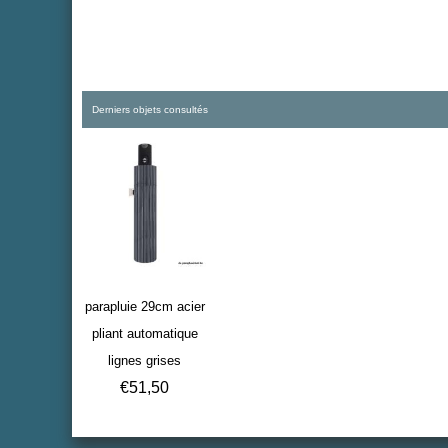
Derniers objets consultés
parapluie 29cm acier
pliant automatique
lignes grises
€
51,50