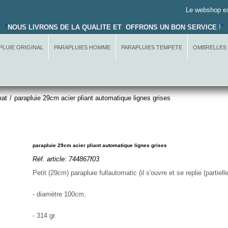
Le webshop es
"
NOUS LIVRONS DE LA QUALITE ET OFFRONS UN BON SERVICE
!
"
PLUIE ORIGINAL
PARAPLUIES HOMME
PARAPLUIES TEMPETE
OMBRELLES
mat
/
parapluie 29cm acier pliant automatique lignes grises
parapluie 29cm acier pliant automatique lignes grises
Réf. article:
744867f03
Petit (29cm) parapluie fullautomatic (il s'ouvre et se replie (partie
- diamètre 100cm,
- 314 gr.