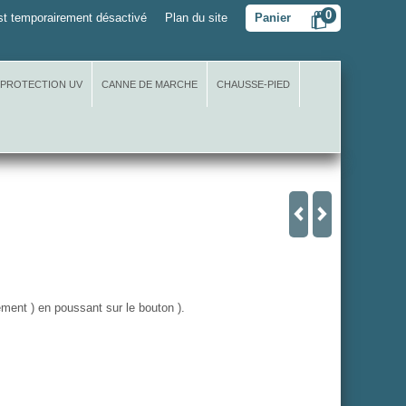
0
t temporairement désactivé
Plan du site
Panier
 PROTECTION UV
CANNE DE MARCHE
CHAUSSE-PIED
llement ) en poussant sur le bouton ).