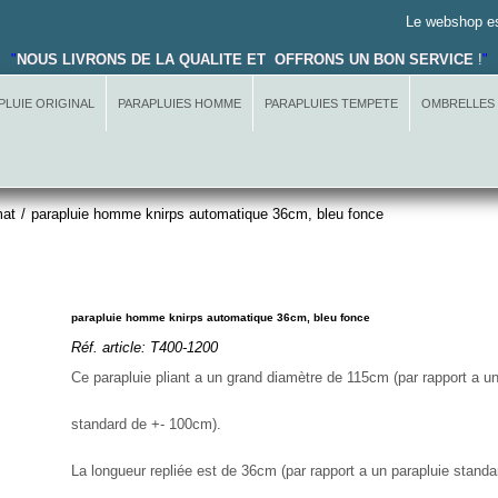
Le webshop es
"
NOUS LIVRONS DE LA QUALITE ET OFFRONS UN BON SERVICE
!
"
PLUIE ORIGINAL
PARAPLUIES HOMME
PARAPLUIES TEMPETE
OMBRELLES
mat
/
parapluie homme knirps automatique 36cm, bleu fonce
parapluie homme knirps automatique 36cm, bleu fonce
Réf. article:
T400-1200
Ce parapluie pliant a un grand diamètre de 115cm (par rapport a un
standard de +- 100cm).
La longueur repliée est de 36cm (par rapport a un parapluie stand