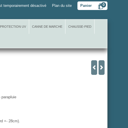
0
t temporairement désactivé
Plan du site
Panier
 PROTECTION UV
CANNE DE MARCHE
CHAUSSE-PIED
 parapluie
ard +- 28cm).