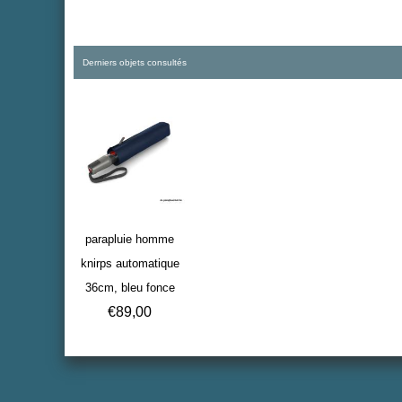
Derniers objets consultés
parapluie homme
knirps automatique
36cm, bleu fonce
€
89,00