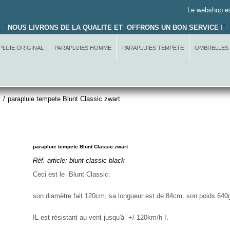
Le webshop es
"
NOUS LIVRONS DE LA QUALITE ET OFFRONS UN BON SERVICE
!
"
PLUIE ORIGINAL
PARAPLUIES HOMME
PARAPLUIES TEMPETE
OMBRELLES
t
/
parapluie tempete Blunt Classic zwart
parapluie tempete Blunt Classic zwart
Réf. article:
blunt classic black
Ceci est le Blunt Classic:
son diamètre fait 120cm, sa longueur est de 84cm, son poids 640g
IL est résistant au vent jusqu'à +/-120km/h !.