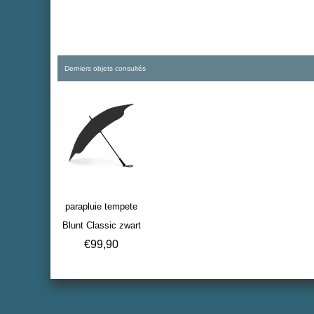
Derniers objets consultés
parapluie tempete
Blunt Classic zwart
€
99,90