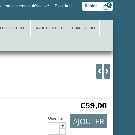
0
t temporairement désactivé
Plan du site
Panier
 PROTECTION UV
CANNE DE MARCHE
CHAUSSE-PIED
€
59,00
AJOUTER
Quantité
+
-