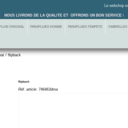
Le webshop es
"
NOUS LIVRONS DE LA QUALITE ET OFFRONS UN BON SERVICE
!
"
PLUIE ORIGINAL
PARAPLUIES HOMME
PARAPLUIES TEMPETE
OMBRELLES
mat
/
flipback
flipback
Réf. article:
746463dma