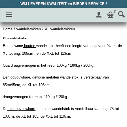
"
WIJ LEVEREN KWALITEIT en BIEDEN SERVICE !
"
0
Home
/
wandelstokken
/
XL wandelstokken
XL wandelstokken
Een gewone
houten
wandelstok heeft een lengte van ongeveer 94cm, de
XL tot ong. 105cm , en de XXL tot 113cm
Qua draagvermogen is het resp. 100kg / 180kg / 200kg.
Een
opvouwbare,
gewone metalen wandelstok is verstelbaar van
85tot95cm, de XL tot 108cm;
draagvermogen tot resp. 110 kg /120kg .
De
niet-opvouwbare,
metalen wandelstok is verstelbaar van ong. 75 tot
100cm, de XL tot 105, de XXL tot 110cm;