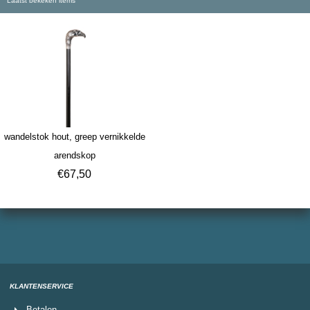
Laatst bekeken items
wandelstok hout, greep vernikkelde
arendskop
€
67,50
KLANTENSERVICE
Betalen